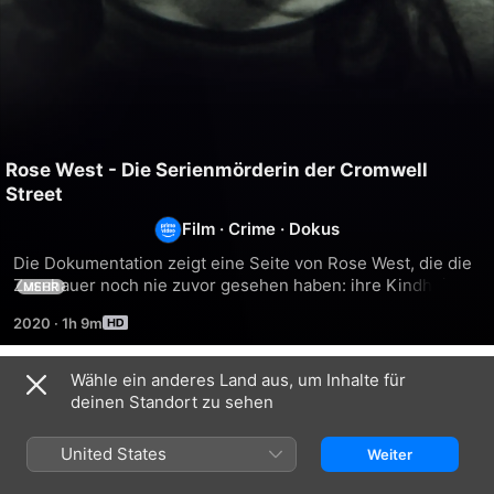
Rose West - Die Serienmörderin der Cromwell
Street
Film
·
Crime
·
Dokus
Die Dokumentation zeigt eine Seite von Rose West, die die 
Zuschauer noch nie zuvor gesehen haben: ihre Kindheit. 
MEHR
Anhand von Berichten von Menschen, die sie als Kind 
2020
·
1h 9m
kannten, werden die wichtigsten Wendepunkte in ihrer 
Kindheit beleuchtet, die sie zur Mörderin gemacht haben. 
Durch den Wechsel zwischen ihrer harten Kindheit und den 
Wähle ein anderes Land aus, um Inhalte für
Ähnlich
psychopathischen Tendenzen, die sie später zeigte, sowie 
deinen Standort zu sehen
den vera...
Faking
Mörder
Die
It:
und
Moor-
United States
Weiter
Tears
ihre
Morde:
Of
Mütter
Ein