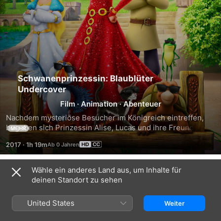
Schwanenprinzessin: Blaublüter
Undercover
Film
·
Animation
·
Abenteuer
Nachdem mysteriöse Besucher im Königreich eintreffen, 
begeben sich Prinzessin Alise, Lucas und ihre Freunde auf 
MEHR
ein geheimes Spionageabenteuer und ermitteln verdeckt, 
2017
·
1h 19m
um herauszufinden, ob man ihnen vertrauen kann. Sie 
werden ihr gesamtes, überragendes Wissen als Detektive 
und auch supercoole Technik einsetzen müssen, um das 
Wähle ein anderes Land aus, um Inhalte für
Trailer
königliche Rätsel zu lösen und das Königreich zu retten.
deinen Standort zu sehen
United States
Weiter