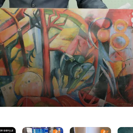
Deutschland
Knallhart
Docupy