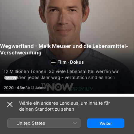
Wegwerfland - Maik Meuser und die Lebensmittel-
Verschwendung
Film
·
Dokus
12 Millionen Tonnen! So viele Lebensmittel werfen wir 
Deutschen jedes Jahr weg - vermutlich sind es noch viel 
MEHR
mehr. Jeder von uns verschwendet so Waren im Wert von 
2020
·
43m
234 Euro. Maik Meuser sucht nach den Ursachen und den 
Verantwortlichen.
Wähle ein anderes Land aus, um Inhalte für
Ähnlich
deinen Standort zu sehen
Abgezockt!
Die
Im
Geschichte
Einsatz
United States
Weiter
der
-
Hitlerjugend
Jede