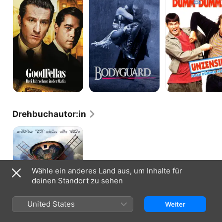
Drei
Dümmer
Jahrzehnte
in
der
Mafia
Drehbuchautor:in
Don
Quijote
von
der
Mancha
Wähle ein anderes Land aus, um Inhalte für
deinen Standort zu sehen
United States
Weiter