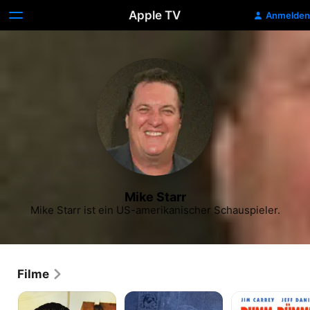
Apple TV
Anmelden
Mike Starr
Mike Starr ist ein US-amerikanischer Schauspieler.
Filme
Goodfellas
Bodyguard
Dumm
-
und