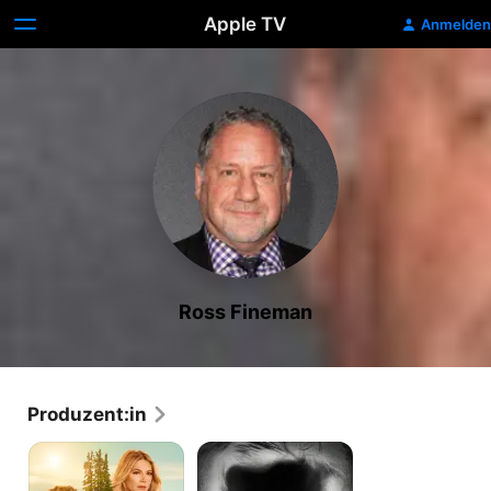
Apple TV
Anmelden
Ross Fineman
Produzent:in
Big
Damien
Sky