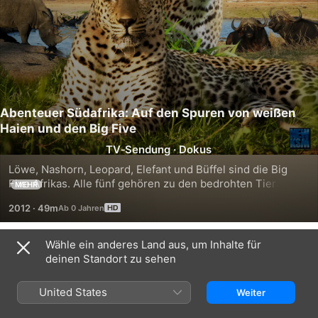
Abenteuer Südafrika: Auf den Spuren von weißen
Haien und den Big Five
TV‑Sendung
·
Dokus
Löwe, Nashorn, Leopard, Elefant und Büffel sind die Big 
Five Afrikas. Alle fünf gehören zu den bedrohten Tierarten 
MEHR
der Welt. Jahrhundertelange Bejagung durch 
2012
·
49m
Großgrundbesitzer und Kolonialherren hat dazu geführt. 
Die Big Five galten als die Königsklasse der Jagd, die 
Trophäe als Symbol für einen wahren Jäger...
Wähle ein anderes Land aus, um Inhalte für
Staffel 1
deinen Standort zu sehen
United States
Weiter
FOLGE 1
FOLGE 2