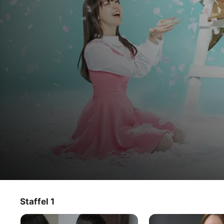
Dear Fair Lady Kong Shim
Staffel 1
TV‑Sendung
·
Drama
·
Comedy
Das "hässliche Entlein" Kong Shim (Minah) stand 