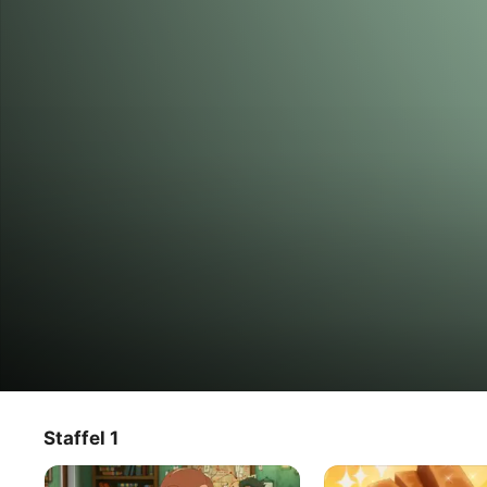
Detektei Layton - Katrielles rätselh
Staffel 1
TV‑Sendung
·
Anime
·
Mystery
Ein geheimnisvolles Haus, ein verwunschenes Kleid und 