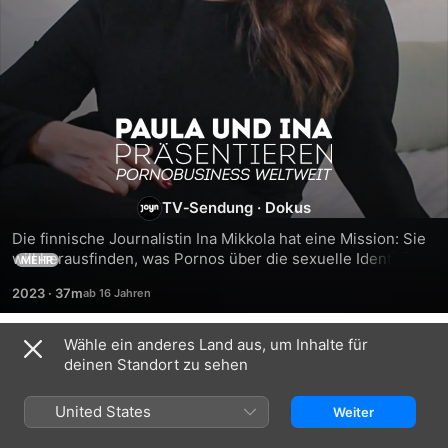
Paula
und
TV‑Sendung
·
Dokus
Ina
Die finnische Journalistin Ina Mikkola hat eine Mission: Sie 
will herausfinden, was Pornos über die sexuelle Identität 
MEHR
präsentieren:
einer Gesellschaft aussagen. Welche Auswirkungen hat das 
2023
·
37m
auf die Menschen- egal ob hinter der Kamera oder davor, 
live, virtuell oder am Bildschirm. Den Anfang macht Ina in 
Pornobusiness
Los Angeles. Sie taucht tief ein in die Produktion typisch 
Wähle ein anderes Land aus, um Inhalte für
Staffel 1
amerikanischer Erotikstreifen, trifft Macher und Darsteller 
deinen Standort zu sehen
weltweit
und entdeckt, welche neue Sex-Ideen die Branche auf 
Lager hat.
United States
Weiter
FOLGE 1
FOLGE 2