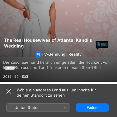
The Real Housewives of Atlanta: Kandi's
Wedding
TV‑Sendung
·
Reality
Die Zuschauer sind herzlich eingeladen, die Hochzeit von 
Kandi Burruss und Todd Tucker in diesem Spin-Off der US-
MEHR
Reality-Serie zu feiern.
2014
·
42m
Wähle ein anderes Land aus, um Inhalte für
Staffel 1
deinen Standort zu sehen
United States
Weiter
FOLGE 1
FOLGE 2