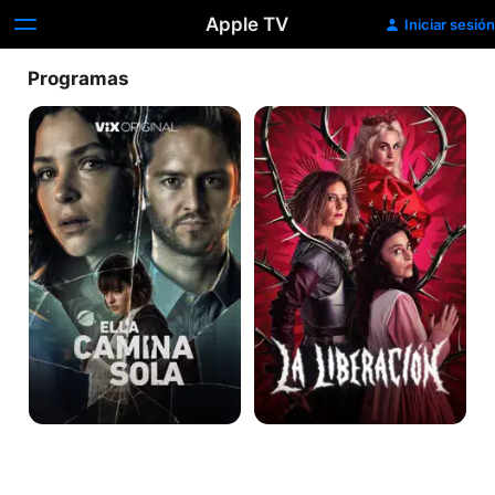
Apple TV
Iniciar sesión
Programas
Ella
La
camina
Liberación
sola