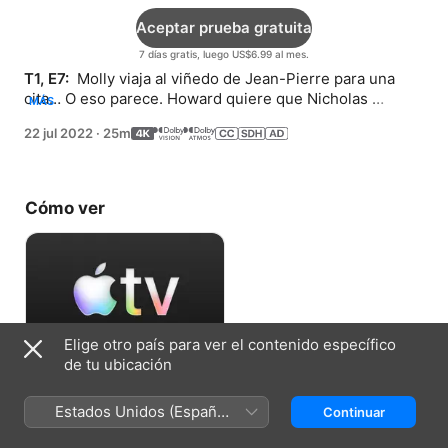
Aceptar prueba gratuita
7 días gratis, luego US$6.99 al mes.
T1, E7: 
 Molly viaja al viñedo de Jean-Pierre para una 
cita… O eso parece. Howard quiere que Nicholas 
MÁS
conozca a su novia, Tanya.
22 jul 2022
·
25m
Cómo ver
Elige otro país para ver el contenido específico
de tu ubicación
Aceptar prueba gratuita
Estados Unidos (Español
Continuar
7 días gratis, luego US$6.99 al mes.
México)