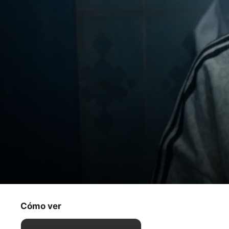
Roar
La mujer que comía fotografías
Cómo ver
Drama
·
Comedia