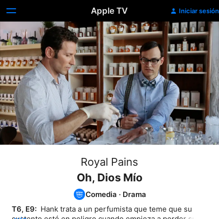
Apple TV
Iniciar sesión
Royal Pains
Oh, Dios Mío
Comedia
·
Drama
T6, E9: 
 Hank trata a un perfumista que teme que su 
sustento esté en peligro cuando empieza a perder su 