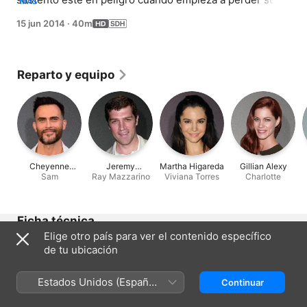
MÁS
sentido del olfato. Evan y Ray realizan la gran 
15 jun 2014
·
40m
inauguración de su nueva empresa conjunta, HankLab.
Reparto y equipo
Cheyenne
Jeremy
Martha Higareda
Gillian Alexy
Jackson
Sam
Ray Mazzarino
Davidson
Viviana Torres
Charlotte
Ficha técnica
Elige otro país para ver el contenido específico
Lanzamiento
de tu ubicación
2014
Duración
Estados Unidos (Español
Continuar
40 min
México)