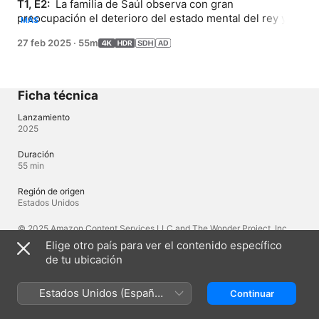
T1, E2: 
 La familia de Saúl observa con gran 
preocupación el deterioro del estado mental del rey y 
MÁS
está dispuesta a hacer todo lo que esté a su alcance 
27 feb 2025
·
55m
para defender su reinado. David está hambriento de una 
vida fuera de su hogar, pero lo que encuentra del otro 
lado de las colinas de Belén es un peligro que supera 
sus expectativas más descabelladas.
Ficha técnica
Lanzamiento
2025
Duración
55 min
Región de origen
Estados Unidos
© 2025 Amazon Content Services LLC and The Wonder Project, Inc.
Elige otro país para ver el contenido específico
de tu ubicación
Idiomas
Audio original
Estados Unidos (Español
Continuar
Inglés
México)