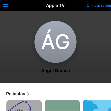
Apple TV
Iniciar sesión
Á‌G
Ángel Garasa
Películas
El
El
A
Padrecito
analfabeto
Volar
Joven