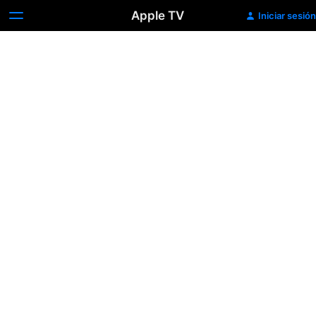
Apple TV
Iniciar sesión
Una
Historia
de
Amor
Americana