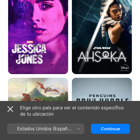
ARK:
Pingüinos:
The
Espía
Animated
en
Series
la
colonia
Elige otro país para ver el contenido específico
de tu ubicación
Estados Unidos (Español
Continuar
México)