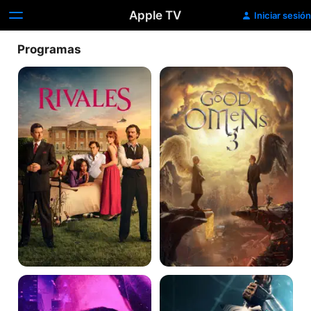
Apple TV
Iniciar sesión
Programas
Rivales
Good
Omens
Jessica
Ahsoka
Jones