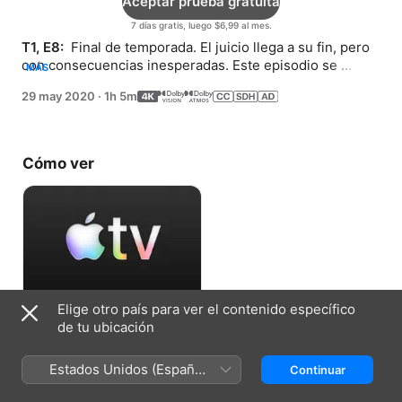
Aceptar prueba gratuita
7 días gratis, luego $6,99 al mes.
T1, E8: 
 Final de temporada. El juicio llega a su fin, pero 
con consecuencias inesperadas. Este episodio se 
MÁS
presenta solo con subtítulos.
29 may 2020
·
1h 5m
Cómo ver
Elige otro país para ver el contenido específico
Aceptar prueba gratuita
de tu ubicación
7 días gratis, luego $6,99 al mes.
Estados Unidos (Español
Continuar
México)
Ficha técnica