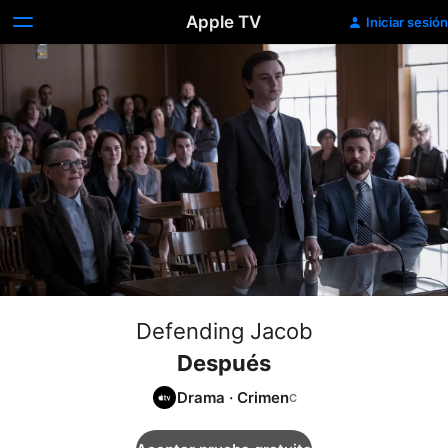
Apple TV
Iniciar sesión
Defending Jacob
Después
Drama
·
Crimen