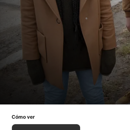
Ghostwriter: El escritor fantasma
"El fantasma de la selva, primera parte"
Cómo ver
Para toda la familia
·
Misterio