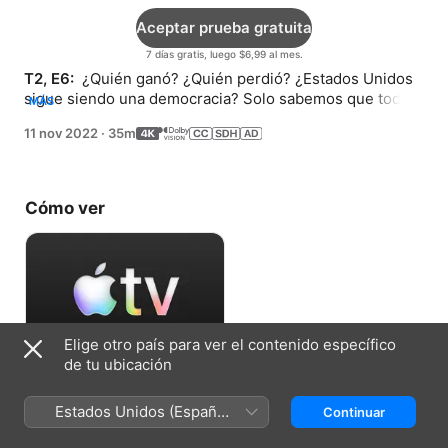
Aceptar prueba gratuita
7 días gratis, luego $6,99 al mes.
T2, E6: 
 ¿Quién ganó? ¿Quién perdió? ¿Estados Unidos 
sigue siendo una democracia? Solo sabemos que todos 
MÁS
están felices y que absolutamente nadie cuestiona los 
11 nov 2022
·
35m
resultados.
Cómo ver
Elige otro país para ver el contenido específico
de tu ubicación
Aceptar prueba gratuita
Estados Unidos (Español
Continuar
7 días gratis, luego $6,99 al mes.
México)