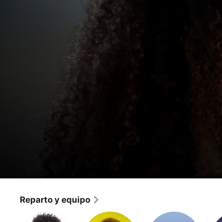
Bull
Ella solita
Reparto y equipo
Drama
·
Crimen