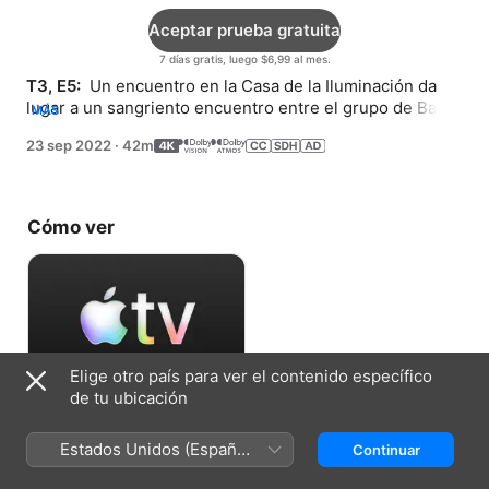
Aceptar prueba gratuita
7 días gratis, luego $6,99 al mes.
T3, E5: 
 Un encuentro en la Casa de la Iluminación da 
lugar a un sangriento encuentro entre el grupo de Baba 
MÁS
y los soldados de Tormada.
23 sep 2022
·
42m
Cómo ver
Elige otro país para ver el contenido específico
de tu ubicación
Aceptar prueba gratuita
Estados Unidos (Español
Continuar
7 días gratis, luego $6,99 al mes.
México)