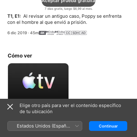
Aceptar prueba gratuita
7 días gratis, luego $6,99 al mes.
T1, E1: 
 Al revisar un antiguo caso, Poppy se enfrenta 
con el hombre al que envió a prisión.
6 dic 2019
·
45m
Cómo ver
Elige otro país para ver el contenido específico
Aceptar prueba gratuita
de tu ubicación
7 días gratis, luego $6,99 al mes.
Estados Unidos (Español
Continuar
México)
Ficha técnica