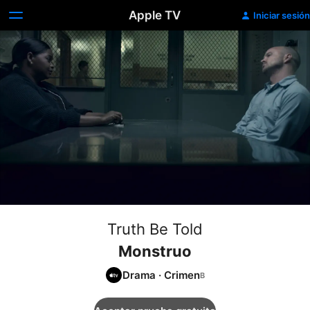
Apple TV
Iniciar sesión
Truth Be Told
Monstruo
Drama
·
Crimen