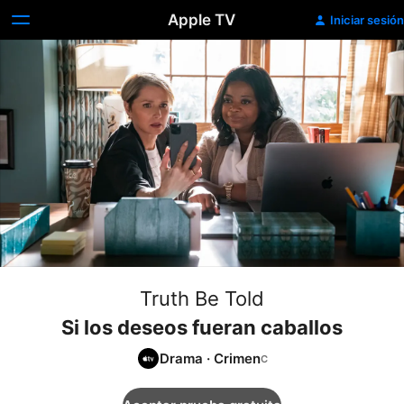
Apple TV
Iniciar sesión
Truth Be Told
Si los deseos fueran caballos
Drama
·
Crimen