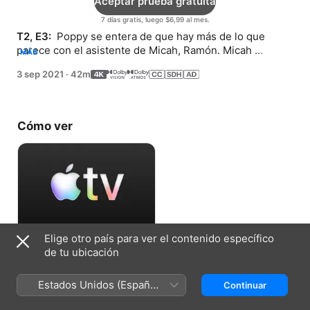
Aceptar prueba gratuita
7 días gratis, luego $6,99 al mes.
T2, E3: 
 Poppy se entera de que hay más de lo que 
parece con el asistente de Micah, Ramón. Micah 
MÁS
empieza a desconfiar de la gente que tiene cerca.
3 sep 2021
·
42m
Cómo ver
Elige otro país para ver el contenido específico
Aceptar prueba gratuita
de tu ubicación
7 días gratis, luego $6,99 al mes.
Estados Unidos (Español
Continuar
México)
Ficha técnica