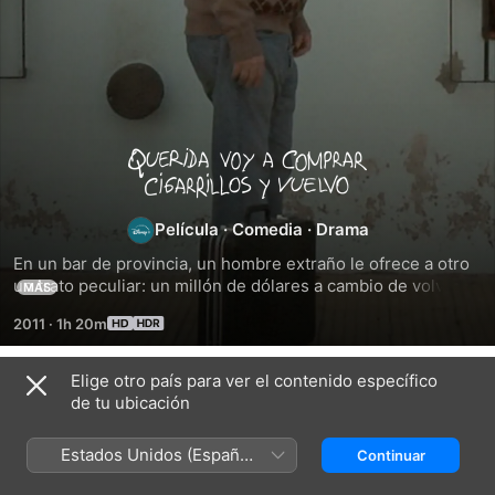
Querida
voy
Película
·
Comedia
·
Drama
En un bar de provincia, un hombre extraño le ofrece a otro 
a
un trato peculiar: un millón de dólares a cambio de volver a 
MÁS
vivir diez años en su propio pasado. De esta manera, 
comprar
2011
·
1h 20m
Ernesto Zambrana, un pueblerino gris de 65 años, se 
embarca sin medir las consecuencias en una experiencia 
cigarrillos
extraordinaria que cambiará su vida para siempre. Ernesto 
Elige otro país para ver el contenido específico
Títulos relacionados
volverá a vivir diferentes etapas de su vida tratando de 
de tu ubicación
aprovechar, con diversa suerte, el capital que significa 
y
Viudas
Papá
El
venir del futuro y poseer conocimientos de hechos que aún 
Es
jardín
Estados Unidos (Español
Continuar
no ocurrieron. El film plantea con crudeza y humor 
un
de
vuelvo
México)
interrogantes esenciales de la condición humana, dejando 
Ídolo
la