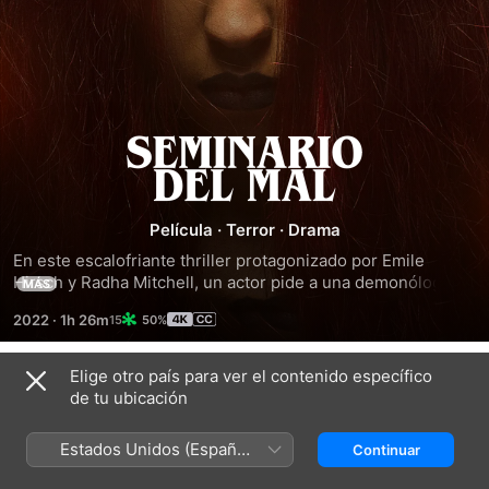
Seminario
del
Película
·
Terror
·
Drama
mal
En este escalofriante thriller protagonizado por Emile 
Hirsch y Radha Mitchell, un actor pide a una demonóloga 
MÁS
que lo ayude a conseguir un papel, pero su fin de semana 
2022
·
1h 26m
50%
juntos acaba en una vorágine de violencia ritual.
Elige otro país para ver el contenido específico
Tráilers
de tu ubicación
Estados Unidos (Español
Continuar
México)