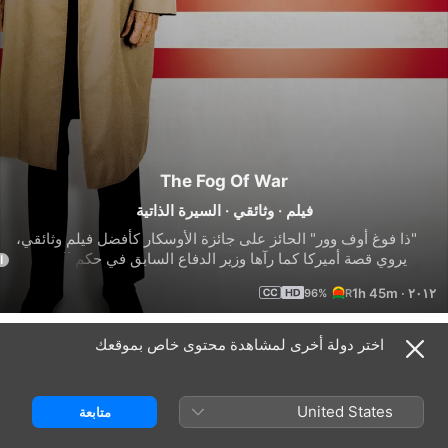
The Fog Of War
فيلم
·
وثائقي
·
السيرة الذاتية
"ذا فوغ أوف وور" الحائز على جائزة الأوسكار كأفضل فيلم وثائقي، 
يروي قصة أميركا كما رآها وزير الدفاع السابق في حكم الرئيسين 
ا
"كيندي" و"جونسون"، "روبرت إس مكنمارا". كان "مكنمارا" واحدا من 
1h 45m
·
٢٠١٢
96%
أكثر الشخصيات السياسية الجدالية والمؤثرة في القرن العشرين. 
الآن، وللمرة الأولى على الإطلاق، يجلس وجها لوجه مع المخرج الفائز 
بالأوسكار "إرول موريس" (ذا ثين بلو لاين) ليعرض جولة صريحة 
اختر دولة أخرى لمشاهدة محتوى خاص بموقعك
مقاطع ترويجية
وعميقة عبر بعض الأحداث الأكثر...
United States
متابعة