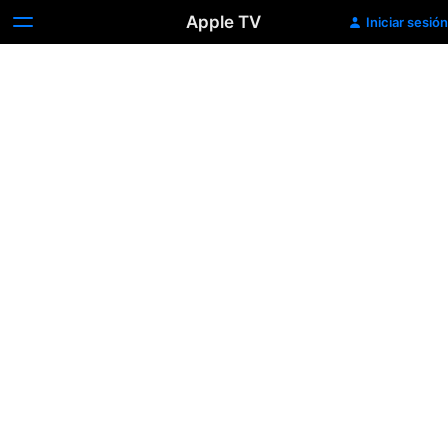
Apple TV
Iniciar sesión
Condorito:
La
película