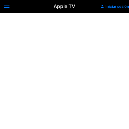
Apple TV
Iniciar sesión
El
Caso
Fischer