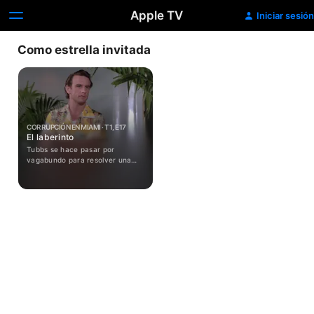
Apple TV
Iniciar sesión
Como estrella invitada
CORRUPCIÓN EN MIAMI · T1, E17
El laberinto
Tubbs se hace pasar por
vagabundo para resolver una
tensa situación de secuestro.