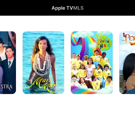
Apple TV
MLS
Marimar
¡Vivan
Peregri
los
niños!