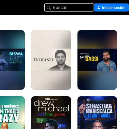
Buscar
Iniciar sesión
Tathastu
Anubhav
Singh
Bassi:
Bas
Kar
Bassi
Drew
Sebastian
s:
Michael:
Maniscalco:
Red
It
Blue
Ain't
Green
Right