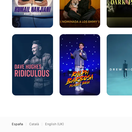
Dave
Ralph
Drew
Hughes:
Barbosa:
Michael:
Ridiculous
Planet
Especial
Bosa
España
Català
English (UK)