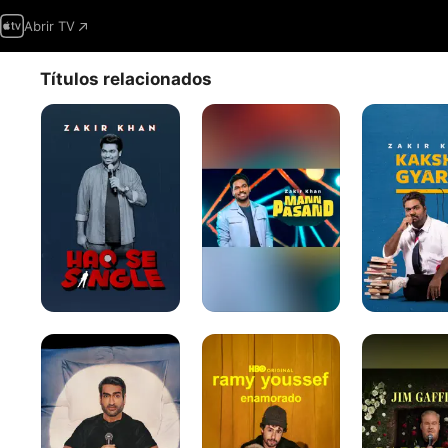
Abrir TV
Títulos relacionados
Zakir
Zakir
Kaksha
Khan:
Khan:
Gyarvi
Haq
Mannpasand
Se
Single
Kumail
Ramy
Jim
Nanjiani:
Youssef:
Gaffigan:
Night
Enamorado
Claro
Thoughts
oscuro