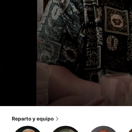
Los Soprano
¿Dónde está Johnny?
Reparto y equipo
Drama
·
Crimen