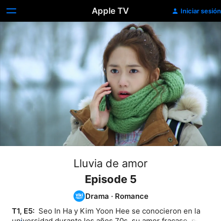
Apple TV
Iniciar sesión
Lluvia de amor
Episode 5
Drama
·
Romance
T1, E5: 
 Seo In Ha y Kim Yoon Hee se conocieron en la 
universidad durante los años 70s, su amor fracaso, pero 