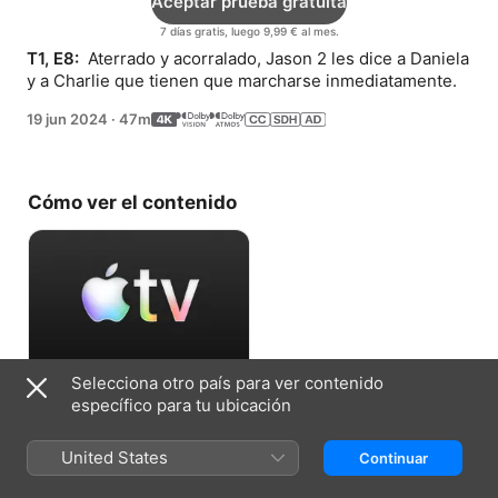
Aceptar prueba gratuita
7 días gratis, luego 9,99 € al mes.
T1, E8: 
 Aterrado y acorralado, Jason 2 les dice a Daniela 
y a Charlie que tienen que marcharse inmediatamente.
19 jun 2024
·
47m
Cómo ver el contenido
Selecciona otro país para ver contenido
Aceptar prueba gratuita
específico para tu ubicación
7 días gratis, luego 9,99 € al mes.
United States
Continuar
Ficha técnica