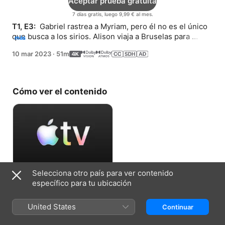
Aceptar prueba gratuita
7 días gratis, luego 9,99 € al mes.
T1, E3: 
 Gabriel rastrea a Myriam, pero él no es el único 
que busca a los sirios. Alison viaja a Bruselas para 
más
garantizar un acuerdo de ciberseguridad con la Unión 
10 mar 2023
·
51m
Europea.
Cómo ver el contenido
Selecciona otro país para ver contenido
Aceptar prueba gratuita
específico para tu ubicación
7 días gratis, luego 9,99 € al mes.
United States
Continuar
Ficha técnica