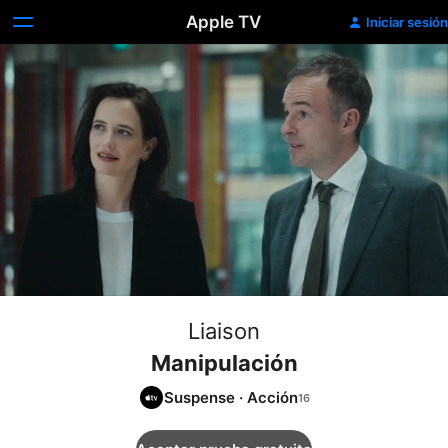
Apple TV
Iniciar sesión
Liaison
Manipulación
Suspense
·
Acción