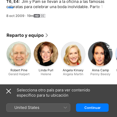
T6, E4: 
 Jim y Pam se llevan a la oficina a las famosas 
cataratas para celebrar una boda inolvidable. Parte 1 de 
más
2.
8 oct 2009
·
19m
Reparto y equipo
Robert Pine
Linda Purl
Angela Kinsey
Anna Camp
Gerald Halpert
Helene
Angela Martin
Penny Beesly
Selecciona otro país para ver contenido
Ficha técnica
específico para tu ubicación
Estreno
2009
United States
Continuar
Duración
19 min