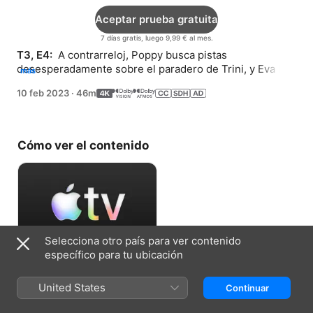
Aceptar prueba gratuita
7 días gratis, luego 9,99 € al mes.
T3, E4: 
 A contrarreloj, Poppy busca pistas 
desesperadamente sobre el paradero de Trini, y Eva le 
más
proporciona información.
10 feb 2023
·
46m
Cómo ver el contenido
Selecciona otro país para ver contenido
específico para tu ubicación
Aceptar prueba gratuita
United States
Continuar
7 días gratis, luego 9,99 € al mes.