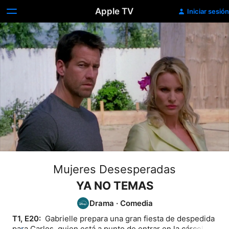
Apple TV
Iniciar sesión
Mujeres Desesperadas
YA NO TEMAS
Drama
·
Comedia
T1, E20: 
 Gabrielle prepara una gran fiesta de despedida 
para Carlos, quien está a punto de entrar en la cárcel. 