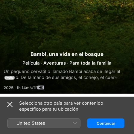
Bambi, una vida en el bosque
Película
·
Aventuras
·
Para toda la familia
Un pequeño cervatillo llamado Bambi acaba de llegar al 
mundo. De la mano de sus amigos, el conejo, el cuervo, el 
más
mapache y el resto de los animales que habitan en este 
2025
·
1h 14m
espacio natural, Bambi vivirá todo tipo de aventuras con las 
que se preparará para asumir su papel como príncipe del 
bosque.
Selecciona otro país para ver contenido
Tráileres
específico para tu ubicación
United States
Continuar