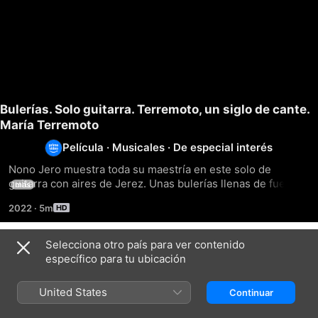
Bulerías. Solo guitarra. Terremoto, un siglo de cante.
María Terremoto
Película
·
Musicales
·
De especial interés
Nono Jero muestra toda su maestría en este solo de 
guitarra con aires de Jerez. Unas bulerías llenas de fuerza 
más
acompañado del compás de los palmeros.
2022
·
5m
Selecciona otro país para ver contenido
Títulos relacionados
específico para tu ubicación
Bulerías.
Eva
Caballera.
Terremoto,
de
María
United States
Continuar
un
Rubichi
la
siglo
por
Mónica