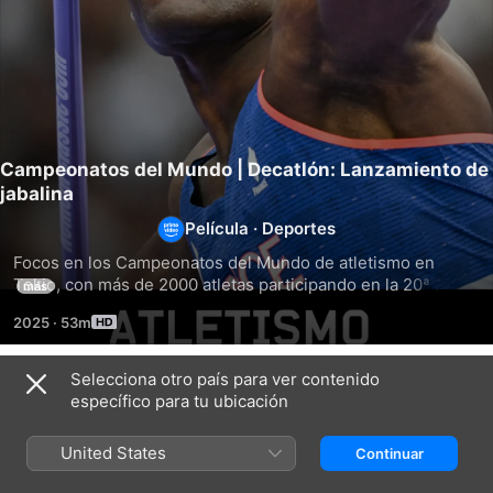
Campeonatos del Mundo | Decatlón: Lanzamiento de
jabalina
Película
·
Deportes
Focos en los Campeonatos del Mundo de atletismo en 
Tokio, con más de 2000 atletas participando en la 20ª 
más
edición de la competición.
2025
·
53m
Selecciona otro país para ver contenido
Títulos relacionados
específico para tu ubicación
Campeonatos
Campeonatos
Campeonato
del
del
del
United States
Continuar
Mundo
Mundo
Mundo
|
|
|