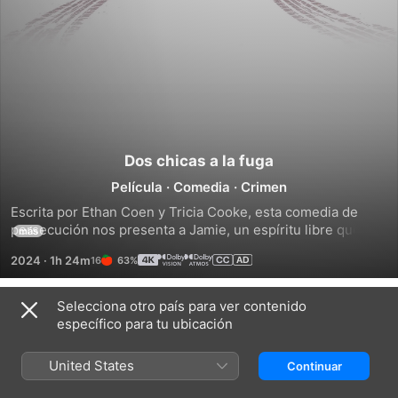
Dos chicas a la fuga
Película
·
Comedia
·
Crimen
Escrita por Ethan Coen y Tricia Cooke, esta comedia de 
persecución nos presenta a Jamie, un espíritu libre que 
más
lamenta otra ruptura más con su última novia; y su 
2024
·
1h 24m
63%
reservada amiga Marian, que necesita desinhibirse 
urgentemente. Buscan empezar de cero y se embarcan en 
un viaje improvisado por carretera hasta Tallahassee, pero 
Selecciona otro país para ver contenido
Tráileres
las cosas se tuercen cuando se cruzan con un grupo de 
específico para tu ubicación
delincuentes ineptos.
United States
Continuar