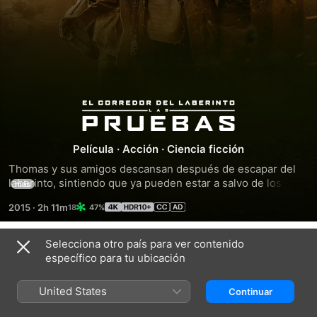
El
Corredor
Película
·
Acción
·
Ciencia ficción
Thomas y sus amigos descansan después de escapar del 
Del
laberinto, sintiendo que ya pueden estar a salvo de los 
más
peligros, pero les espera una nueva aventura de 
2015
·
2h 11m
47%
Laberinto:
supervivencia. Este viaje les llevará a un lugar apocalíptico 
repleto de obstáculos donde serán perseguidos. Ésta vez 
tendrán que buscar pistas sobre la misteriosa y poderosa 
Las
Selecciona otro país para ver contenido
Tráileres
organización, Cruel. Thomas deberá descubrir su pasado y 
específico para tu ubicación
saber en quién debe confiar para seguir adelante.
Pruebas
United States
Continuar