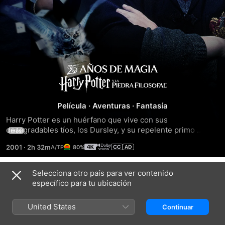
Harry
Potter
Película
·
Aventuras
·
Fantasía
y
Harry Potter es un huérfano que vive con sus 
desagradables tíos, los Dursley, y su repelente primo 
más
Dudley. Se acerca su undécimo cumpleaños y tiene pocas 
la
2001
·
2h 32m
80%
esperanzas de recibir algún regalo, ya que nunca nadie se 
acuerda de él. Sin embargo, pocos días antes de su 
piedra
cumpleaños, una serie de misteriosas cartas dirigidas a él y 
Selecciona otro país para ver contenido
Tráileres
escritas con una estridente tinta verde rompen la 
específico para tu ubicación
filosofal
monotonía de su vida: Harry es un mago y sus padres 
también lo eran.
United States
Continuar