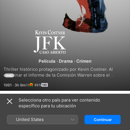
JFK:
Caso
Abierto
Película
·
Drama
·
Crimen
Thriller histórico protagonizado por Kevin Costner. Al 
examinar el informe de la Comisión Warren sobre el 
más
asesinato del presidente Kennedy, el fiscal del distrito de 
1991
·
3h 9m
85%
Nueva Orleans sospecha que hay mucha información oculta 
que la opinión pública desconoce.
Selecciona otro país para ver contenido
Tráileres
específico para tu ubicación
United States
Continuar