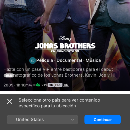
Jonas
Brothers
Película
·
Documental
·
Música
en
Hazte con un pase VIP entre bastidores para el debut 
cinematográfico de los Jonas Brothers. Kevin, Joe y Nick te 
más
concierto
invitan a su mundo. Esta película colosal introduce a la 
2009
·
1h 16m
21%
banda más guay del mundo en tu salón con apariciones 
estelares de artistas como Demi Lovato y Taylor Swift. Vive 
una experiencia excepcional con este trío multifacético y 
Selecciona otro país para ver contenido
Títulos relacionados
echa un vistazo íntimo a sus vidas fuera del escenario.
específico para tu ubicación
Hannah
Broadway
Glee
Montana
Hits
en
United States
Continuar
y
at
Concierto
Miley
London's