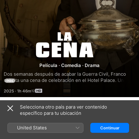
La
cena
Película
·
Comedia
·
Drama
Dos semanas después de acabar la Guerra Civil, Franco 
solicita una cena de celebración en el Hotel Palace. Un 
más
joven teniente, un maître meticuloso y un grupo de 
2025
·
1h 46m
prisioneros republicanos expertos en cocina, deben 
preparar un banquete impecable en tiempo récord. Todo 
parece ir sobre ruedas, pero en la cocina se trama algo más 
Selecciona otro país para ver contenido
Tráileres
que un menú. La fuga está servida.
específico para tu ubicación
United States
Continuar